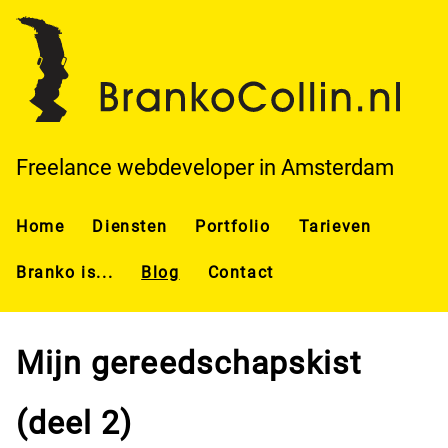
Overslaan en naar de inhoud gaan
Freelance webdeveloper in Amsterdam
Home
Diensten
Portfolio
Tarieven
Branko is...
Blog
Contact
Mijn gereedschapskist
(deel 2)