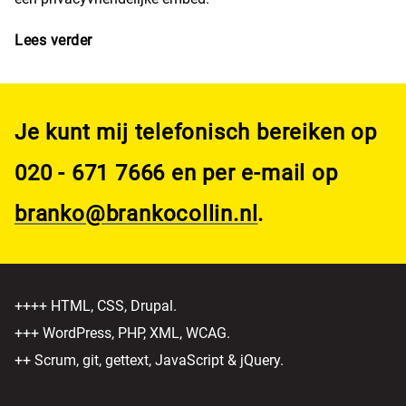
Lees verder
over Privacyvriendelijke Youtube-embeds voor
Wordpress
Je kunt mij telefonisch bereiken op
020 - 671 7666 en per e-mail op
branko@brankocollin.nl
.
++++ HTML, CSS, Drupal.
+++ WordPress, PHP, XML, WCAG.
++ Scrum, git, gettext, JavaScript & jQuery.