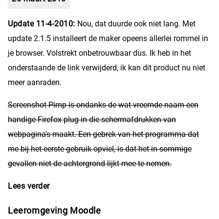
Update 11-4-2010:
Nou, dat duurde ook niet lang. Met
update 2.1.5 installeert de maker opeens allerlei rommel in
je browser. Volstrekt onbetrouwbaar dus. Ik heb in het
onderstaande de link verwijderd, ik kan dit product nu niet
meer aanraden.
Screenshot Pimp is ondanks de wat vreemde naam een
handige Firefox plug-in die schermafdrukken van
webpagina's maakt. Een gebrek van het programma dat
me bij het eerste gebruik opviel, is dat het in sommige
gevallen niet de achtergrond lijkt mee te nemen.
Lees verder
over Schermafdrukken in Firefox
Leeromgeving Moodle