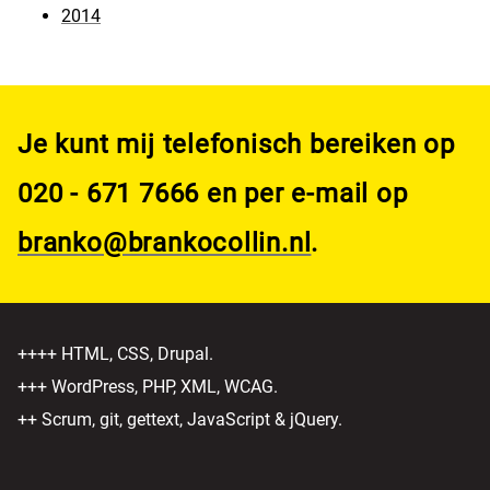
2014
Je kunt mij telefonisch bereiken op
020 - 671 7666 en per e-mail op
branko@brankocollin.nl
.
++++ HTML, CSS, Drupal.
+++ WordPress, PHP, XML, WCAG.
++ Scrum, git, gettext, JavaScript & jQuery.